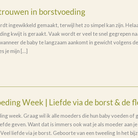
rtrouwen in borstvoeding
 ingewikkeld gemaakt, terwijl het zo simpel kan zijn. Helaas
ing kwijt is geraakt. Vaak wordt er veel te snel gegrepen n
wanneer de baby te langzaam aankomt in gewicht volgens de
es je mijn […]
ding Week | Liefde via de borst & de fl
ing week. Graag wil ik alle moeders die hun baby voeden of
iefde geven. Want dat is immers ook wat je als moeder aan j
eel liefde via je borst. Geboorte van een tweeling In het bij