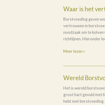
Waar is het ve
Waar
is
Borstvoeding geven wordt
het
vertrouwen in borstvoed
vertrouwen
noodzaak om te kolven 
in
richtlijnen. Hieronder le
borstvoeding
Meer lezen »
Wereld Borstvoe
Wereld
Borstvoeding
Het is wereld borstvoed
Week
groot hart gevuld met l
|
hebt met borstvoeding. V
Liefde