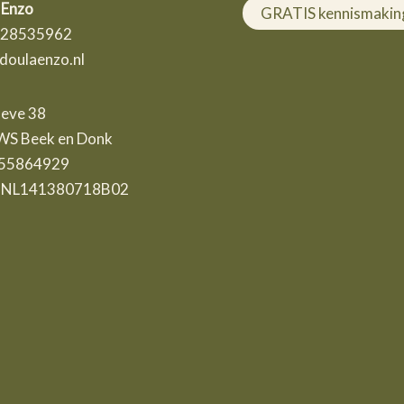
 Enzo
GRATIS kennismakin
 28535962
doulaenzo.nl
eve 38
S Beek en Donk
 55864929
 NL141380718B02