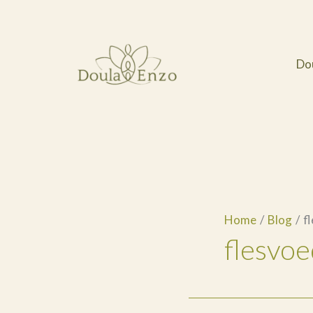
Ga
naar
de
Do
inhoud
Home
Blog
f
flesvoe