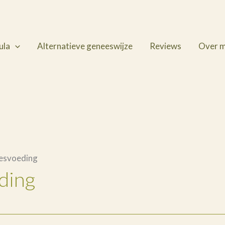
ula
Alternatieve geneeswijze
Reviews
Over m
lesvoeding
ding