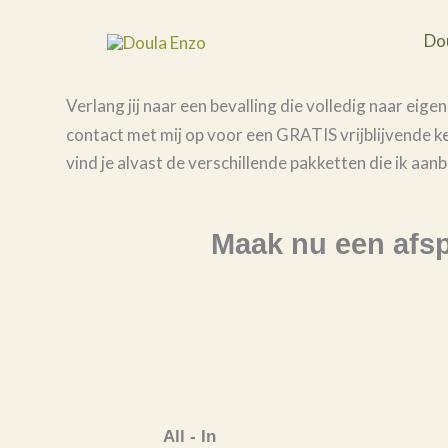
Ga
naar
Do
de
inhoud
Verlang jij naar een bevalling die volledig naar eig
contact met mij op voor een GRATIS vrijblijvende k
vind je alvast de verschillende pakketten die ik aanb
Maak nu een afs
All - In