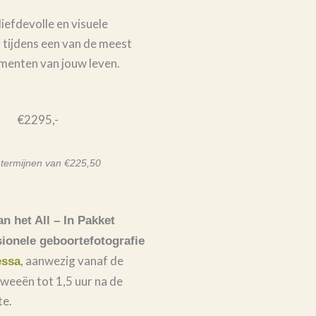
iefdevolle en visuele
tijdens een van de meest
menten van jouw leven.
€2295,-
 termijnen van €225,50
an het All – In Pakket
ionele geboortefotografie
, aanwezig vanaf de
essa
 weeën tot 1,5 uur na de
e.