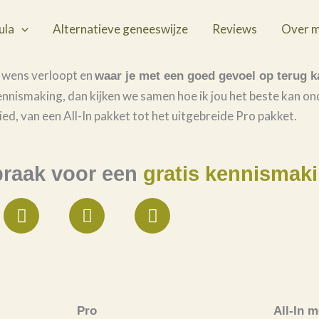
ula
Alternatieve geneeswijze
Reviews
Over m
en wens verloopt en
waar je met een goed gevoel op terug k
ennismaking, dan kijken we samen hoe ik jou het beste kan o
ied, van een All-In pakket tot het uitgebreide Pro pakket.
praak voor een
gratis kennismak
E
M
W
n
o
h
v
b
a
e
i
t
l
l
s
o
e
a
p
-
p
Pro
All-In 