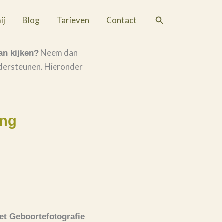
Zoeken
ij
Blog
Tarieven
Contact
Neem dan
an kijken?
ndersteunen. Hieronder
ing
met Geboortefotografie