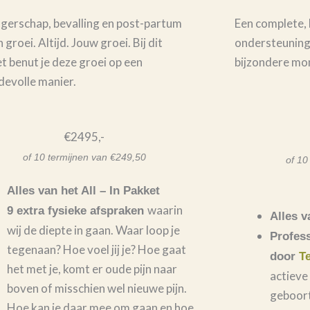
e
a
p
erschap, bevalling en post-partum
Een complete, l
l
groei. Altijd. Jouw groei. Bij dit
t
ondersteuning 
t benut je deze groei op een
bijzondere mo
evolle manier.
€2495,-
of 10 termijnen van €249,50
of 10
Alles van het All – In Pakket
waarin
9 extra fysieke afspraken
Alles v
wij de diepte in gaan. Waar loop je
Profess
tegenaan? Hoe voel jij je? Hoe gaat
door
T
het met je, komt er oude pijn naar
actieve
boven of misschien wel nieuwe pijn.
geboort
Hoe kan je daar mee om gaan en hoe