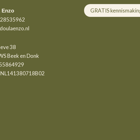
GRATIS kennismakin
 Enzo
 28535962
doulaenzo.nl
eve 38
S Beek en Donk
 55864929
 NL141380718B02